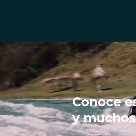
Conoce es
y muchos