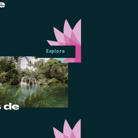
e
Explora
 de