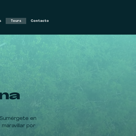
s
Tours
Contacto
ina
o. Sumérgete en
maravillar por