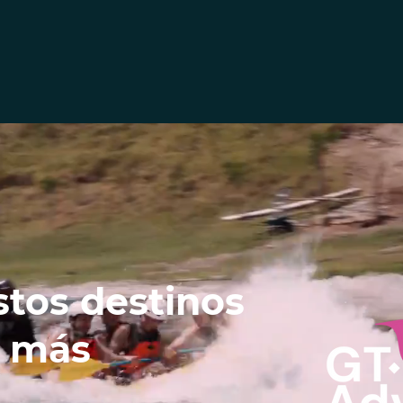
tos destinos
 más