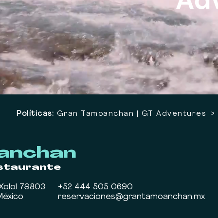
Políticas:
Gran Tamoanchan | GT Adventures >
anchan
estaurante
Xolol 79803
+52 444 505 0690
México
reservaciones@grantamoanchan.mx