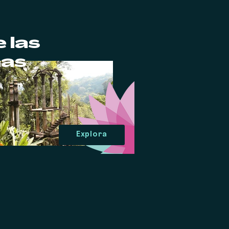
 las
nas
Explora