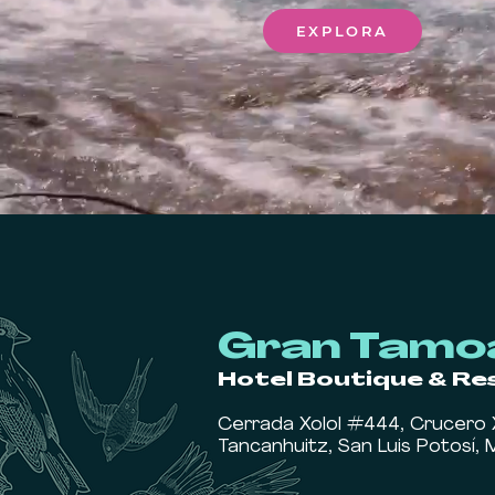
EXPLORA
Gran Tamo
Hotel Boutique & R
C
errada Xolol #444, Crucero 
Tancanhuitz, San Luis Potosí, 