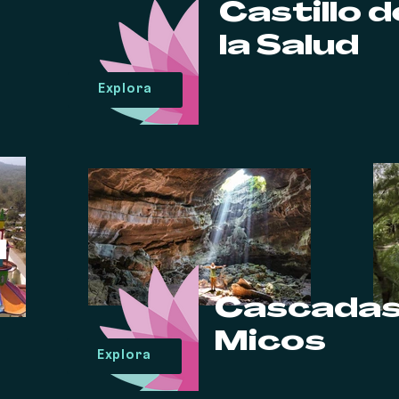
Castillo d
la Salud
Explora
l
Cascadas
Micos
Explora