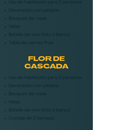
Uso de habitación para 2 personas
Decoración con pétalos
B
ouquet de rosas
Velas
Botella de vino tinto o blanco
Tabla de carnes frías
FLOR DE
CASCADA
Uso de habitación para 2 personas
Decoración con pétalos
B
ouquet de rosas
Velas
Botella de vino tinto o blanco
Comida de 2 tiempos