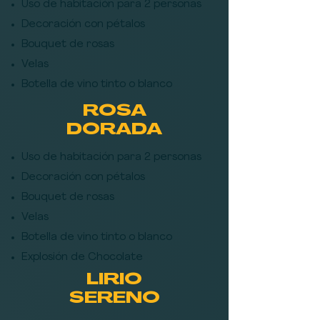
Uso de habitación para 2 personas
Decoración con pétalos
B
ouquet de rosas
Velas
Botella de vino tinto o blanco
ROSA
DORADA
Uso de habitación para 2 personas
Decoración con pétalos
B
ouquet de rosas
Velas
Botella de vino tinto o blanco
Explosión de Chocolate
LIRIO
SERENO