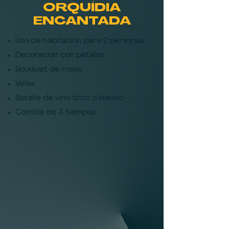
ORQUÍDIA
ENCANTADA
Uso de habitación para 2 personas
Decoración con pétalos
B
ouquet de rosas
Velas
Botella de vino tinto o blanco
Comida de 3 tiempos