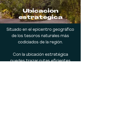
Ubicación
estratégica
Situado en el epicentro geográfico
de los tesoros naturales más
codiciados de la región.
Con la ubicación estratégica
puedes trazar rutas eficientes
hacia los principales atractivos de la
Huasteca Potosina, optimizando tus
tiempos de traslado para que
disfrutes al máximo cada paraje.
Estar aquí significa tener la llave de
acceso directo a la magia de la zona,
disfrutando de la paz que solo un