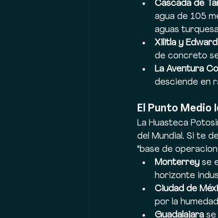
Cascada de Ta
agua de 105 met
aguas turquesa
Xilitla y Edwar
de concreto se 
La Aventura Co
desciende en r
El Punto Medio I
La Huasteca Potosin
del Mundial. Si te 
"base de operacion
Monterrey
 se 
horizonte indus
Ciudad de Méx
por la humedad 
Guadalajara
 se