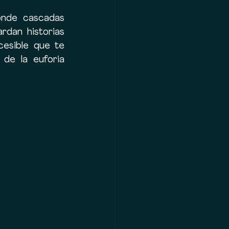
onde cascadas 
dan historias 
cesible que te 
de la euforia 