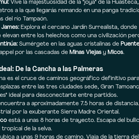
mul:
 Vive la majestuosidad de la "joya" de la Huasteca
ros a la que llegarás remando en una panga tradicio
s del río Tampaón.
d James:
 Explora el cercano Jardín Surrealista, donde
elevan entre los helechos como una civilización per
ntinúa:
 Sumérgete en las aguas cristalinas de 
Puente
appel por las cascadas de 
Minas Viejas
 y 
Micos
.
deal: De la Cancha a las Palmeras
a es el cruce de caminos geográfico definitivo para 
desplazas entre las tres ciudades sede, Gran Tamoanc
es" ideal para desconectarte entre partidos.
encuentra a aproximadamente 7.5 horas de distancia.
trial por la exuberante Sierra Madre Oriental.
ico
 está a unas 8 horas de trayecto. Escapa del bullici
tropical de la selva.
 ubica a unas 9 horas de camino. Viaja de la tierra del 