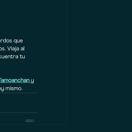
erdos que 
. Viaja al 
cuentra tu 
Tamoanchan
y 
oy mismo.