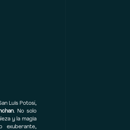
an Luis Potosí, 
nchan
. No solo 
eza y la magia 
 exuberante, 